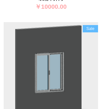
￥
10000.00
Sale